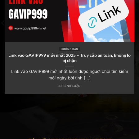
HƯỚNG DẪN
Link vào GAVIP999 mới nhất 2025 – Truy cập an toàn, không lo
bị chặn
Link vào GAVIP999 mới nhất luôn được người chơi tìm kiếm
mỗi ngày bởi tình [...]
28 BÌNH LUẬN