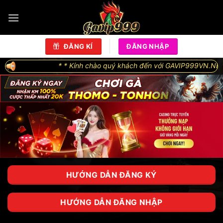
Bỏ
qua
nội
dung
ĐĂNG KÍ
ĐĂNG NHẬP
* * Kính chào quý khách đến với GAVIP999VN.NET – Đăng
HƯỚNG DẪN ĐĂNG KÝ
HƯỚNG DẪN ĐĂNG NHẬP