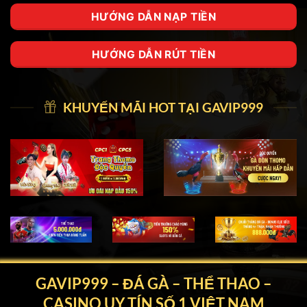
HƯỚNG DẪN NẠP TIỀN
HƯỚNG DẪN RÚT TIỀN
KHUYẾN MÃI HOT TẠI GAVIP999
Xem thêm
Xem thêm
Nạp lần đầu tặng 150%
Khuyến mãi độc quyền
khuyến mãi dành cho đá
dành cho đá gà đòn C1
gà
Xem
Xem
Xem
thêm
thêm
thêm
GAVIP999 – ĐÁ GÀ – THỂ THAO –
Hoàn tiền
Thưởng
Thưởng
thể thao lên
chào mừng
thắng chuỗi
CASINO UY TÍN SỐ 1 VIỆT NAM
đến
cho thành
4 ván liên