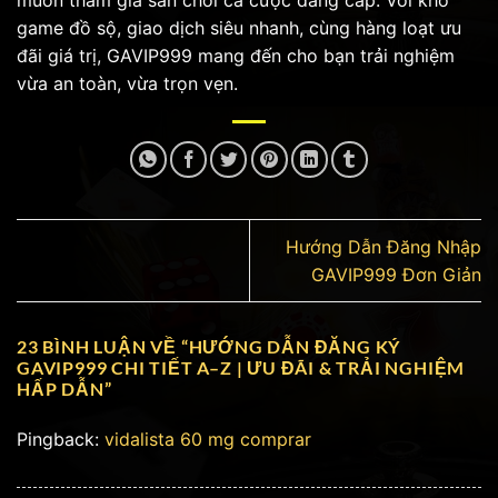
game đồ sộ, giao dịch siêu nhanh, cùng hàng loạt ưu
đãi giá trị, GAVIP999 mang đến cho bạn trải nghiệm
vừa an toàn, vừa trọn vẹn.
Hướng Dẫn Đăng Nhập
GAVIP999 Đơn Giản
23 BÌNH LUẬN VỀ “
HƯỚNG DẪN ĐĂNG KÝ
GAVIP999 CHI TIẾT A–Z | ƯU ĐÃI & TRẢI NGHIỆM
HẤP DẪN
”
Pingback:
vidalista 60 mg comprar