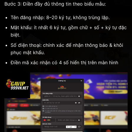
Bước 3: Điền đầy đủ thông tin theo biểu mẫu:
Tên đăng nhập: 8–20 ký tự, không trùng lặp.
Mật khẩu: ít nhất 6 ký tự, gồm chữ + số + ký tự đặc
biệt.
Số điện thoại: chính xác để nhận thông báo & khôi
phục mật khẩu.
Điền mã xác nhận có 4 số hiển thị trên màn hình