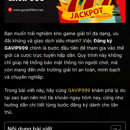
Bạn muốn trải nghiệm kho game giải trí đa dạng, ưu
đãi khủng và giao dịch siêu nhanh? Việc
Đăng ký
GAVIP999
chính là bước đầu tiên để tham gia vào thế
giới cá cược trực tuyến hấp dẫn. Quy trình này không
chỉ giúp hệ thống bảo mật thông tin người chơi, mà
còn mang đến môi trường giải trí an toàn, minh bạch
và chuyên nghiệp.
Trong bài viết này, hãy cùng
GAVIP999
khám phá lý do
tại sao bạn nên mở tài khoản ngay hôm nay, cũng như
hướng dẫn chi tiết từng bước đăng ký dành cho tân
thủ.
Nội dung bài viết