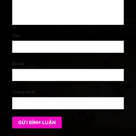
Tên
Email
Trang web