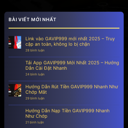
BÀI VIẾT MỚI NHẤT
Link vào GAVIP999 mới nhất 2025 – Truy
cập an toàn, không lo bị chặn
ở
28 bình luận
Link
vào
GAVIP999
Tải App GAVIP999 Mới Nhất 2025 – Hướng
mới
Dẫn Cài Đặt Nhanh
nhất
2025
ở
24 bình luận
–
Tải
Truy
App
cập
GAVIP999
Hướng Dẫn Rút Tiền GAVIP999 Nhanh Như
an
Mới
toàn,
Chớp Mắt
Nhất
không
2025
ở
29 bình luận
lo
–
Hướng
bị
Hướng
Dẫn
chặn
Dẫn
Rút
Hướng Dẫn Nạp Tiền GAVIP999 Nhanh
Cài
Tiền
Đặt
Như Chớp
GAVIP999
Nhanh
Nhanh
ở
21 bình luận
Như
Hướng
Chớp