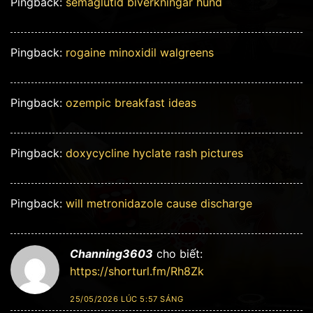
Pingback:
semaglutid biverkningar hund
Pingback:
rogaine minoxidil walgreens
Pingback:
ozempic breakfast ideas
Pingback:
doxycycline hyclate rash pictures
Pingback:
will metronidazole cause discharge
Channing3603
cho biết:
https://shorturl.fm/Rh8Zk
25/05/2026 LÚC 5:57 SÁNG