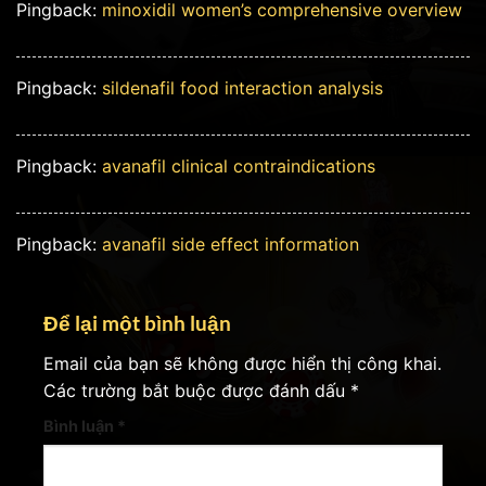
Pingback:
minoxidil women’s comprehensive overview
Pingback:
sildenafil food interaction analysis
Pingback:
avanafil clinical contraindications
Pingback:
avanafil side effect information
Để lại một bình luận
Email của bạn sẽ không được hiển thị công khai.
Các trường bắt buộc được đánh dấu
*
Bình luận
*